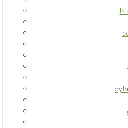
bu
c
cyb