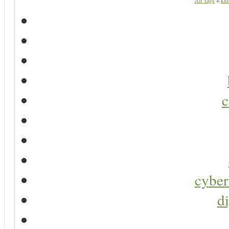
All Tags
»
kid
c
cyber
di